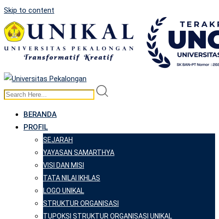
Skip to content
BERANDA
PROFIL
SEJARAH
YAYASAN SAMARTHYA
VISI DAN MISI
TATA NILAI IKHLAS
LOGO UNIKAL
STRUKTUR ORGANISASI
TUPOKSI STRUKTUR ORGANISASI UNIKAL