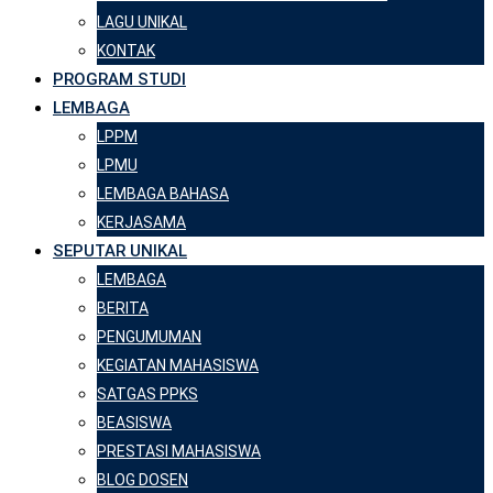
LAGU UNIKAL
KONTAK
PROGRAM STUDI
LEMBAGA
LPPM
LPMU
LEMBAGA BAHASA
KERJASAMA
SEPUTAR UNIKAL
LEMBAGA
BERITA
PENGUMUMAN
KEGIATAN MAHASISWA
SATGAS PPKS
BEASISWA
PRESTASI MAHASISWA
BLOG DOSEN