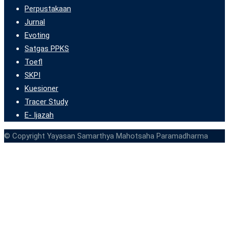
Perpustakaan
Jurnal
Evoting
Satgas PPKS
Toefl
SKPI
Kuesioner
Tracer Study
E- Ijazah
© Copyright Yayasan Samarthya Mahotsaha Paramadharma