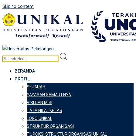
Skip to content
BERANDA
PROFIL
SEJARAH
YAYASAN SAMARTHYA
VISI DAN MISI
TATA NILAI IKHLAS
LOGO UNIKAL
STRUKTUR ORGANISASI
TUPOKSI STRUKTUR ORGANISASI UNIKAL