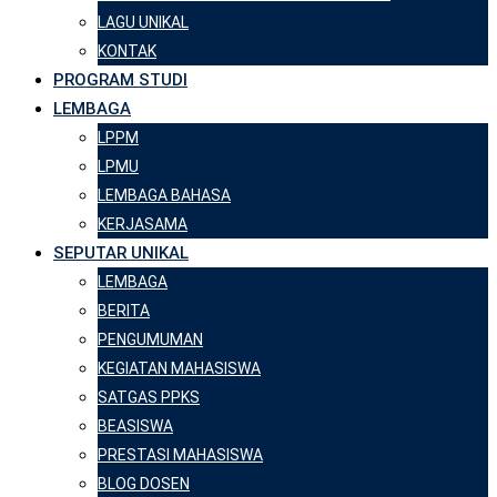
LAGU UNIKAL
KONTAK
PROGRAM STUDI
LEMBAGA
LPPM
LPMU
LEMBAGA BAHASA
KERJASAMA
SEPUTAR UNIKAL
LEMBAGA
BERITA
PENGUMUMAN
KEGIATAN MAHASISWA
SATGAS PPKS
BEASISWA
PRESTASI MAHASISWA
BLOG DOSEN