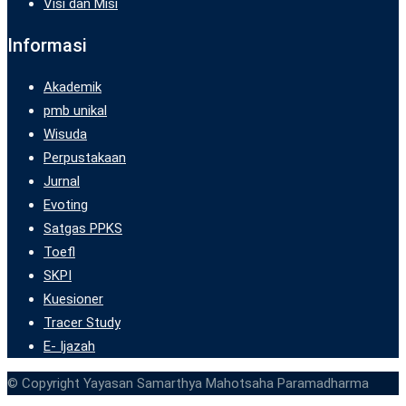
Visi dan Misi
Informasi
Akademik
pmb unikal
Wisuda
Perpustakaan
Jurnal
Evoting
Satgas PPKS
Toefl
SKPI
Kuesioner
Tracer Study
E- Ijazah
© Copyright Yayasan Samarthya Mahotsaha Paramadharma