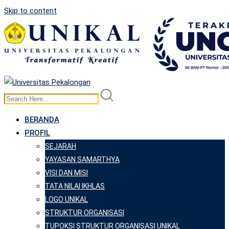
Skip to content
BERANDA
PROFIL
SEJARAH
YAYASAN SAMARTHYA
VISI DAN MISI
TATA NILAI IKHLAS
LOGO UNIKAL
STRUKTUR ORGANISASI
TUPOKSI STRUKTUR ORGANISASI UNIKAL