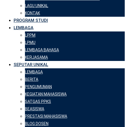
LAGU UNIKAL
KONTAK
PROGRAM STUDI
LEMBAGA
LPPM
LPMU
LEMBAGA BAHASA
KERJASAMA
SEPUTAR UNIKAL
LEMBAGA
BERITA
PENGUMUMAN
KEGIATAN MAHASISWA
SATGAS PPKS
BEASISWA
PRESTASI MAHASISWA
BLOG DOSEN