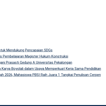
 untuk Mendukung Pencapaian SDGs
tas Pembelajaran Magister Hukum Konstruksi
gani Prasasti Gedung A Universitas Pekalongan
 Karya Boyolali dalam Upaya Memperkuat Kerja Sama Pendidikan
h 2026, Mahasiswa PBSI Raih Juara 1 Tangkai Penulisan Cerpen