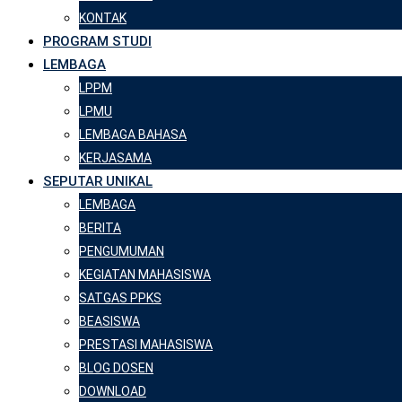
KONTAK
PROGRAM STUDI
LEMBAGA
LPPM
LPMU
LEMBAGA BAHASA
KERJASAMA
SEPUTAR UNIKAL
LEMBAGA
BERITA
PENGUMUMAN
KEGIATAN MAHASISWA
SATGAS PPKS
BEASISWA
PRESTASI MAHASISWA
BLOG DOSEN
DOWNLOAD