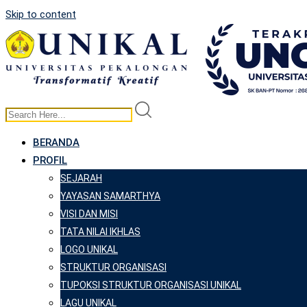
Skip to content
BERANDA
PROFIL
SEJARAH
YAYASAN SAMARTHYA
VISI DAN MISI
TATA NILAI IKHLAS
LOGO UNIKAL
STRUKTUR ORGANISASI
TUPOKSI STRUKTUR ORGANISASI UNIKAL
LAGU UNIKAL