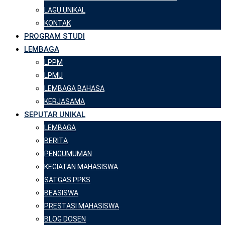
LAGU UNIKAL
KONTAK
PROGRAM STUDI
LEMBAGA
LPPM
LPMU
LEMBAGA BAHASA
KERJASAMA
SEPUTAR UNIKAL
LEMBAGA
BERITA
PENGUMUMAN
KEGIATAN MAHASISWA
SATGAS PPKS
BEASISWA
PRESTASI MAHASISWA
BLOG DOSEN