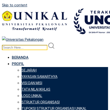
Skip to content
BERANDA
PROFIL
SEJARAH
YAYASAN SAMARTHYA
VISI DAN MISI
TATA NILAI IKHLAS
LOGO UNIKAL
STRUKTUR ORGANISASI
TUPOKSI STRUKTUR ORGANISASI UNIKAL