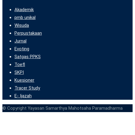
Akademik
pmb unikal
Wisuda
Perpustakaan
Jurnal
Evoting
Satgas PPKS
Toefl
SKPI
Kuesioner
Tracer Study
E- Ijazah
© Copyright Yayasan Samarthya Mahotsaha Paramadharma