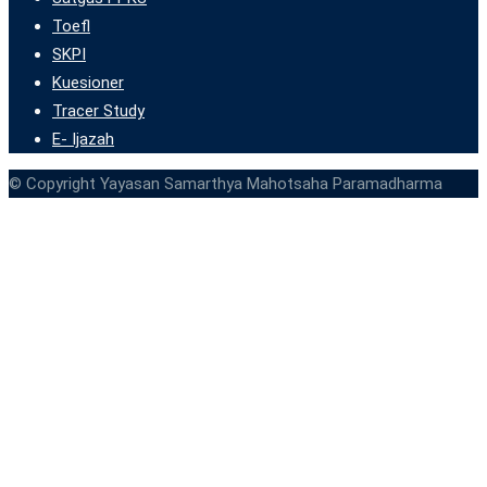
Toefl
SKPI
Kuesioner
Tracer Study
E- Ijazah
© Copyright Yayasan Samarthya Mahotsaha Paramadharma