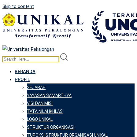
Skip to content
BERANDA
PROFIL
SEJARAH
YAYASAN SAMARTHYA
VISI DAN MISI
TATA NILAI IKHLAS
LOGO UNIKAL
STRUKTUR ORGANISASI
TUPOKSI STRUKTUR ORGANISASI UNIKAL