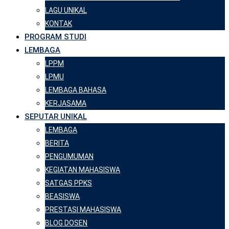
LAGU UNIKAL
KONTAK
PROGRAM STUDI
LEMBAGA
LPPM
LPMU
LEMBAGA BAHASA
KERJASAMA
SEPUTAR UNIKAL
LEMBAGA
BERITA
PENGUMUMAN
KEGIATAN MAHASISWA
SATGAS PPKS
BEASISWA
PRESTASI MAHASISWA
BLOG DOSEN