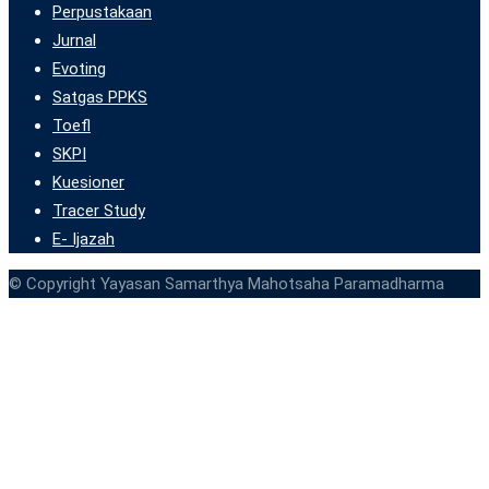
Perpustakaan
Jurnal
Evoting
Satgas PPKS
Toefl
SKPI
Kuesioner
Tracer Study
E- Ijazah
© Copyright Yayasan Samarthya Mahotsaha Paramadharma