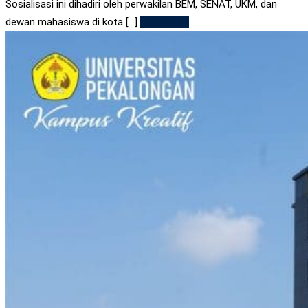
Sosialisasi ini dihadiri oleh perwakilan BEM, SENAT, UKM, dan
dewan mahasiswa di kota [...]
Read More