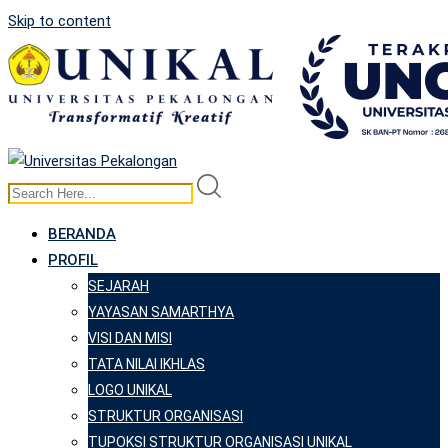
Skip to content
BERANDA
PROFIL
SEJARAH
YAYASAN SAMARTHYA
VISI DAN MISI
TATA NILAI IKHLAS
LOGO UNIKAL
STRUKTUR ORGANISASI
TUPOKSI STRUKTUR ORGANISASI UNIKAL