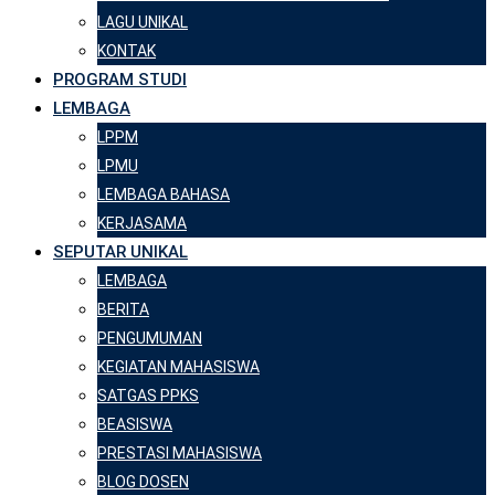
LAGU UNIKAL
KONTAK
PROGRAM STUDI
LEMBAGA
LPPM
LPMU
LEMBAGA BAHASA
KERJASAMA
SEPUTAR UNIKAL
LEMBAGA
BERITA
PENGUMUMAN
KEGIATAN MAHASISWA
SATGAS PPKS
BEASISWA
PRESTASI MAHASISWA
BLOG DOSEN