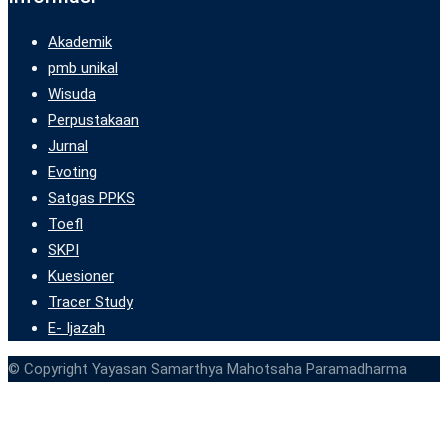
Akademik
pmb unikal
Wisuda
Perpustakaan
Jurnal
Evoting
Satgas PPKS
Toefl
SKPI
Kuesioner
Tracer Study
E- Ijazah
© Copyright Yayasan Samarthya Mahotsaha Paramadharma