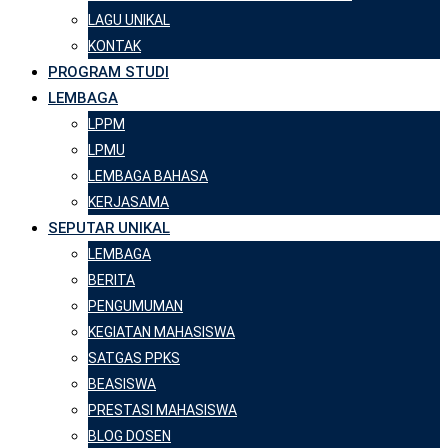
LAGU UNIKAL
KONTAK
PROGRAM STUDI
LEMBAGA
LPPM
LPMU
LEMBAGA BAHASA
KERJASAMA
SEPUTAR UNIKAL
LEMBAGA
BERITA
PENGUMUMAN
KEGIATAN MAHASISWA
SATGAS PPKS
BEASISWA
PRESTASI MAHASISWA
BLOG DOSEN