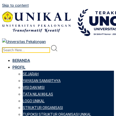
Skip to content
BERANDA
PROFIL
SEJARAH
YAYASAN SAMARTHYA
VISI DAN MISI
TATA NILAI IKHLAS
LOGO UNIKAL
STRUKTUR ORGANISASI
TUPOKSI STRUKTUR ORGANISASI UNIKAL