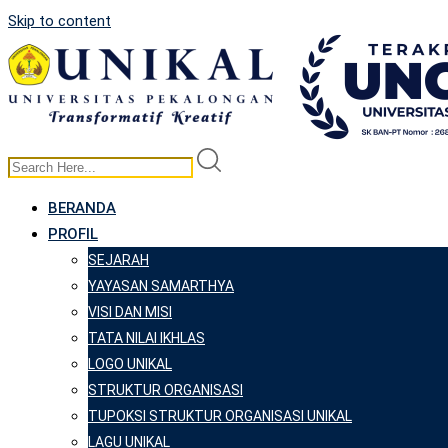
Skip to content
BERANDA
PROFIL
SEJARAH
YAYASAN SAMARTHYA
VISI DAN MISI
TATA NILAI IKHLAS
LOGO UNIKAL
STRUKTUR ORGANISASI
TUPOKSI STRUKTUR ORGANISASI UNIKAL
LAGU UNIKAL