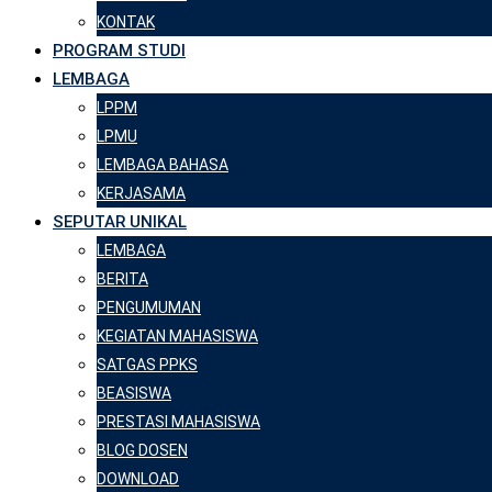
KONTAK
PROGRAM STUDI
LEMBAGA
LPPM
LPMU
LEMBAGA BAHASA
KERJASAMA
SEPUTAR UNIKAL
LEMBAGA
BERITA
PENGUMUMAN
KEGIATAN MAHASISWA
SATGAS PPKS
BEASISWA
PRESTASI MAHASISWA
BLOG DOSEN
DOWNLOAD