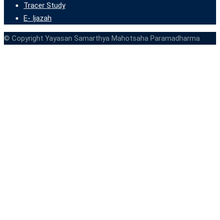
Tracer Study
E- Ijazah
© Copyright Yayasan Samarthya Mahotsaha Paramadharma