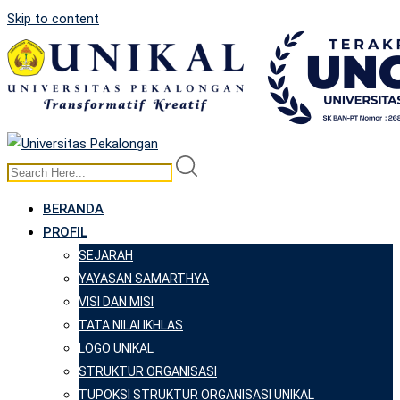
Skip to content
BERANDA
PROFIL
SEJARAH
YAYASAN SAMARTHYA
VISI DAN MISI
TATA NILAI IKHLAS
LOGO UNIKAL
STRUKTUR ORGANISASI
TUPOKSI STRUKTUR ORGANISASI UNIKAL