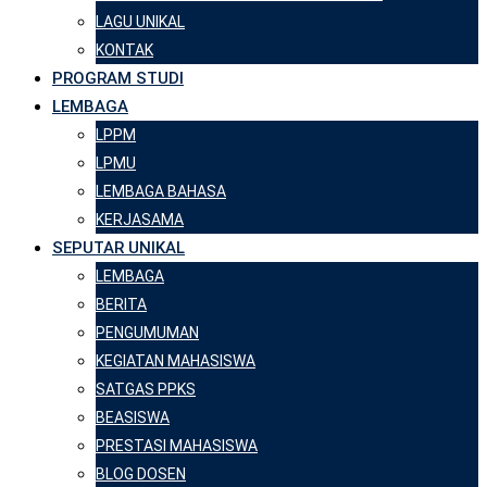
LAGU UNIKAL
KONTAK
PROGRAM STUDI
LEMBAGA
LPPM
LPMU
LEMBAGA BAHASA
KERJASAMA
SEPUTAR UNIKAL
LEMBAGA
BERITA
PENGUMUMAN
KEGIATAN MAHASISWA
SATGAS PPKS
BEASISWA
PRESTASI MAHASISWA
BLOG DOSEN