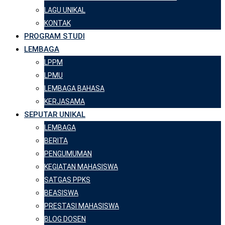
LAGU UNIKAL
KONTAK
PROGRAM STUDI
LEMBAGA
LPPM
LPMU
LEMBAGA BAHASA
KERJASAMA
SEPUTAR UNIKAL
LEMBAGA
BERITA
PENGUMUMAN
KEGIATAN MAHASISWA
SATGAS PPKS
BEASISWA
PRESTASI MAHASISWA
BLOG DOSEN