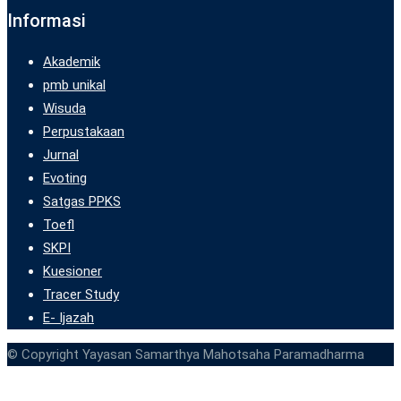
Informasi
Akademik
pmb unikal
Wisuda
Perpustakaan
Jurnal
Evoting
Satgas PPKS
Toefl
SKPI
Kuesioner
Tracer Study
E- Ijazah
© Copyright Yayasan Samarthya Mahotsaha Paramadharma