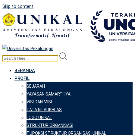
Skip to content
BERANDA
PROFIL
SEJARAH
YAYASAN SAMARTHYA
VISI DAN MISI
TATA NILAI IKHLAS
LOGO UNIKAL
STRUKTUR ORGANISASI
TUPOKSI STRUKTUR ORGANISASI UNIKAL