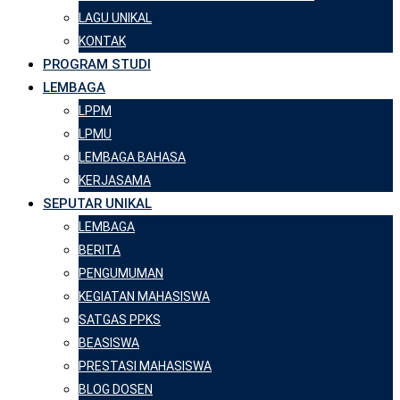
LAGU UNIKAL
KONTAK
PROGRAM STUDI
LEMBAGA
LPPM
LPMU
LEMBAGA BAHASA
KERJASAMA
SEPUTAR UNIKAL
LEMBAGA
BERITA
PENGUMUMAN
KEGIATAN MAHASISWA
SATGAS PPKS
BEASISWA
PRESTASI MAHASISWA
BLOG DOSEN