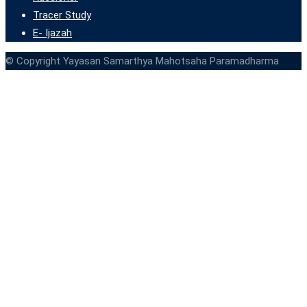
Tracer Study
E- Ijazah
© Copyright Yayasan Samarthya Mahotsaha Paramadharma