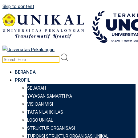
Skip to content
BERANDA
PROFIL
SEJARAH
YAYASAN SAMARTHYA
VISI DAN MISI
TATA NILAI IKHLAS
LOGO UNIKAL
STRUKTUR ORGANISASI
TUPOKSI STRUKTUR ORGANISASI UNIKAL