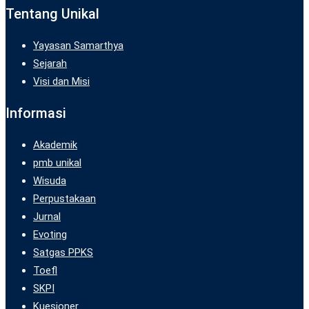
Tentang Unikal
Yayasan Samarthya
Sejarah
Visi dan Misi
Informasi
Akademik
pmb unikal
Wisuda
Perpustakaan
Jurnal
Evoting
Satgas PPKS
Toefl
SKPI
Kuesioner