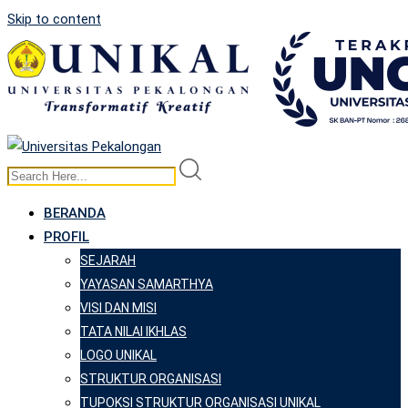
Skip to content
BERANDA
PROFIL
SEJARAH
YAYASAN SAMARTHYA
VISI DAN MISI
TATA NILAI IKHLAS
LOGO UNIKAL
STRUKTUR ORGANISASI
TUPOKSI STRUKTUR ORGANISASI UNIKAL