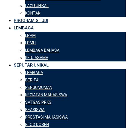
LAGU UNIKAL
KONTAK
PROGRAM STUDI
LEMBAGA
LPPM
LPMU
LEMBAGA BAHASA
KERJASAMA
SEPUTAR UNIKAL
LEMBAGA
BERITA
PENGUMUMAN
KEGIATAN MAHASISWA
SATGAS PPKS
BEASISWA
PRESTASI MAHASISWA
BLOG DOSEN