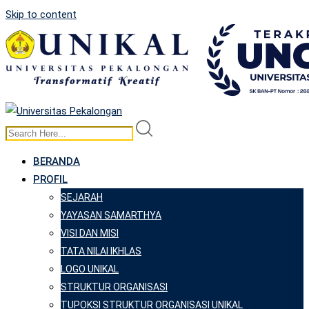
Skip to content
BERANDA
PROFIL
SEJARAH
YAYASAN SAMARTHYA
VISI DAN MISI
TATA NILAI IKHLAS
LOGO UNIKAL
STRUKTUR ORGANISASI
TUPOKSI STRUKTUR ORGANISASI UNIKAL