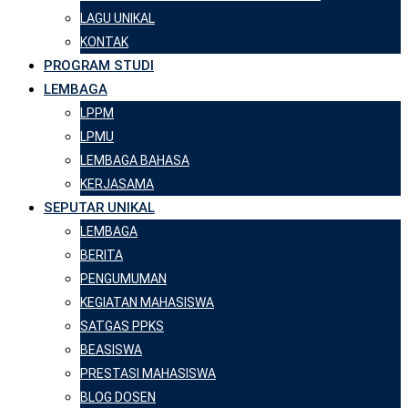
LAGU UNIKAL
KONTAK
PROGRAM STUDI
LEMBAGA
LPPM
LPMU
LEMBAGA BAHASA
KERJASAMA
SEPUTAR UNIKAL
LEMBAGA
BERITA
PENGUMUMAN
KEGIATAN MAHASISWA
SATGAS PPKS
BEASISWA
PRESTASI MAHASISWA
BLOG DOSEN