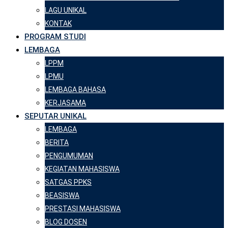
LAGU UNIKAL
KONTAK
PROGRAM STUDI
LEMBAGA
LPPM
LPMU
LEMBAGA BAHASA
KERJASAMA
SEPUTAR UNIKAL
LEMBAGA
BERITA
PENGUMUMAN
KEGIATAN MAHASISWA
SATGAS PPKS
BEASISWA
PRESTASI MAHASISWA
BLOG DOSEN