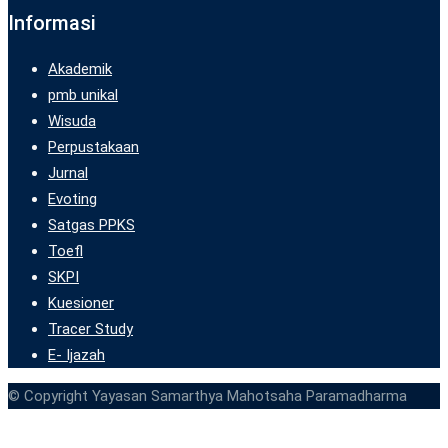
Informasi
Akademik
pmb unikal
Wisuda
Perpustakaan
Jurnal
Evoting
Satgas PPKS
Toefl
SKPI
Kuesioner
Tracer Study
E- Ijazah
© Copyright Yayasan Samarthya Mahotsaha Paramadharma