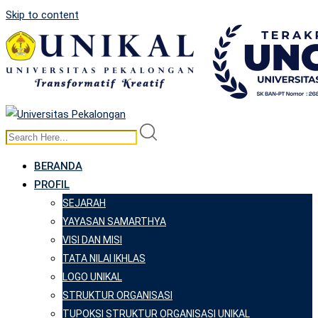
Skip to content
BERANDA
PROFIL
SEJARAH
YAYASAN SAMARTHYA
VISI DAN MISI
TATA NILAI IKHLAS
LOGO UNIKAL
STRUKTUR ORGANISASI
TUPOKSI STRUKTUR ORGANISASI UNIKAL