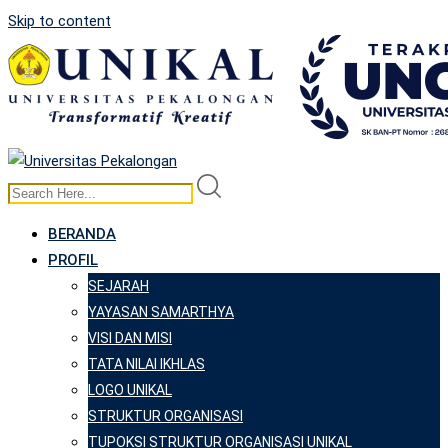
Skip to content
BERANDA
PROFIL
SEJARAH
YAYASAN SAMARTHYA
VISI DAN MISI
TATA NILAI IKHLAS
LOGO UNIKAL
STRUKTUR ORGANISASI
TUPOKSI STRUKTUR ORGANISASI UNIKAL