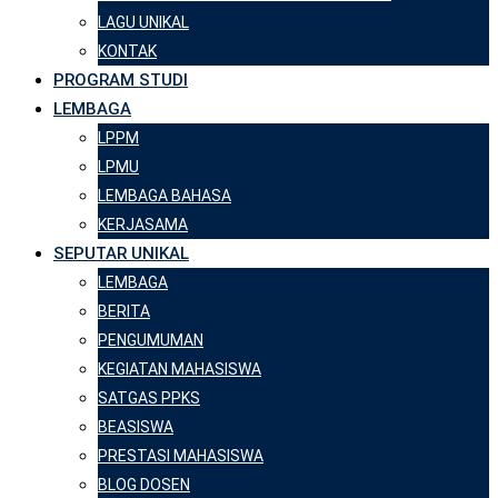
LAGU UNIKAL
KONTAK
PROGRAM STUDI
LEMBAGA
LPPM
LPMU
LEMBAGA BAHASA
KERJASAMA
SEPUTAR UNIKAL
LEMBAGA
BERITA
PENGUMUMAN
KEGIATAN MAHASISWA
SATGAS PPKS
BEASISWA
PRESTASI MAHASISWA
BLOG DOSEN