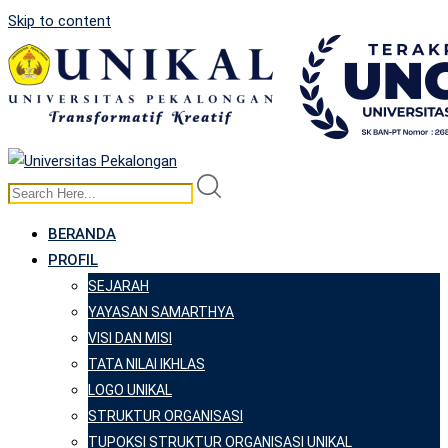
Skip to content
BERANDA
PROFIL
SEJARAH
YAYASAN SAMARTHYA
VISI DAN MISI
TATA NILAI IKHLAS
LOGO UNIKAL
STRUKTUR ORGANISASI
TUPOKSI STRUKTUR ORGANISASI UNIKAL