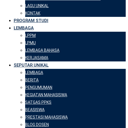
LAGU UNIKAL
KONTAK
PROGRAM STUDI
LEMBAGA
LPPM
LPMU
LEMBAGA BAHASA
KERJASAMA
SEPUTAR UNIKAL
LEMBAGA
BERITA
PENGUMUMAN
KEGIATAN MAHASISWA
SATGAS PPKS
BEASISWA
PRESTASI MAHASISWA
BLOG DOSEN