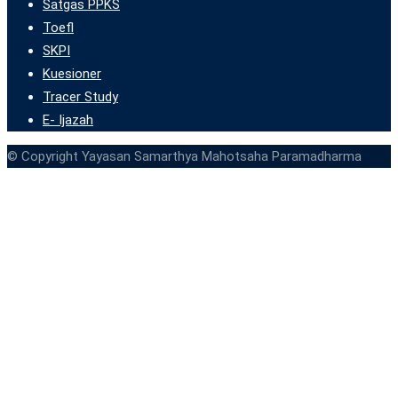
Satgas PPKS
Toefl
SKPI
Kuesioner
Tracer Study
E- Ijazah
© Copyright Yayasan Samarthya Mahotsaha Paramadharma