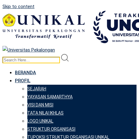
Skip to content
BERANDA
PROFIL
SEJARAH
YAYASAN SAMARTHYA
VISI DAN MISI
TATA NILAI IKHLAS
LOGO UNIKAL
STRUKTUR ORGANISASI
TUPOKSI STRUKTUR ORGANISASI UNIKAL