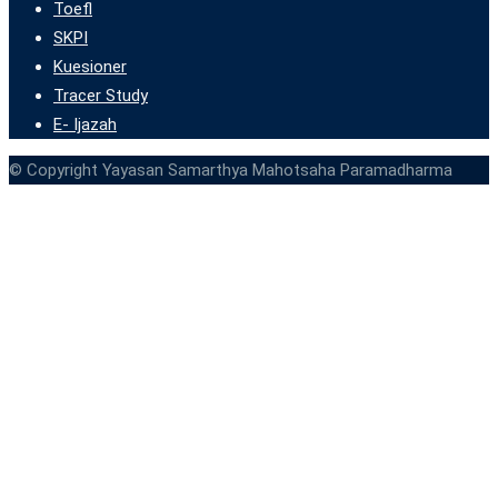
Toefl
SKPI
Kuesioner
Tracer Study
E- Ijazah
© Copyright Yayasan Samarthya Mahotsaha Paramadharma