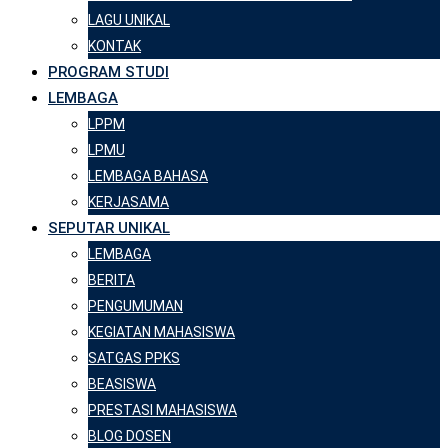
LAGU UNIKAL
KONTAK
PROGRAM STUDI
LEMBAGA
LPPM
LPMU
LEMBAGA BAHASA
KERJASAMA
SEPUTAR UNIKAL
LEMBAGA
BERITA
PENGUMUMAN
KEGIATAN MAHASISWA
SATGAS PPKS
BEASISWA
PRESTASI MAHASISWA
BLOG DOSEN