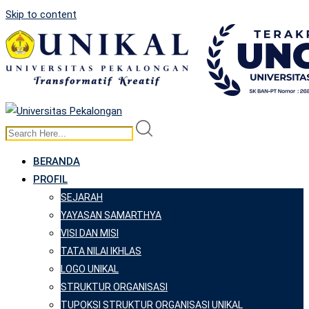
Skip to content
BERANDA
PROFIL
SEJARAH
YAYASAN SAMARTHYA
VISI DAN MISI
TATA NILAI IKHLAS
LOGO UNIKAL
STRUKTUR ORGANISASI
TUPOKSI STRUKTUR ORGANISASI UNIKAL