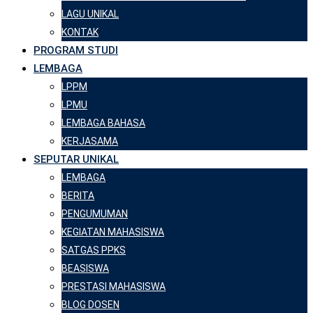
LAGU UNIKAL
KONTAK
PROGRAM STUDI
LEMBAGA
LPPM
LPMU
LEMBAGA BAHASA
KERJASAMA
SEPUTAR UNIKAL
LEMBAGA
BERITA
PENGUMUMAN
KEGIATAN MAHASISWA
SATGAS PPKS
BEASISWA
PRESTASI MAHASISWA
BLOG DOSEN