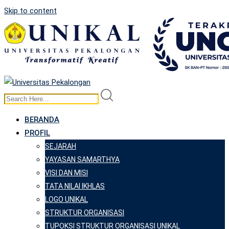
Skip to content
BERANDA
PROFIL
SEJARAH
YAYASAN SAMARTHYA
VISI DAN MISI
TATA NILAI IKHLAS
LOGO UNIKAL
STRUKTUR ORGANISASI
TUPOKSI STRUKTUR ORGANISASI UNIKAL