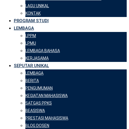
LAGU UNIKAL
KONTAK
PROGRAM STUDI
LEMBAGA
LPPM
LPMU
LEMBAGA BAHASA
KERJASAMA
SEPUTAR UNIKAL
LEMBAGA
BERITA
PENGUMUMAN
KEGIATAN MAHASISWA
SATGAS PPKS
BEASISWA
PRESTASI MAHASISWA
BLOG DOSEN