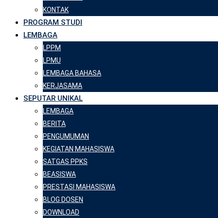
KONTAK
PROGRAM STUDI
LEMBAGA
LPPM
LPMU
LEMBAGA BAHASA
KERJASAMA
SEPUTAR UNIKAL
LEMBAGA
BERITA
PENGUMUMAN
KEGIATAN MAHASISWA
SATGAS PPKS
BEASISWA
PRESTASI MAHASISWA
BLOG DOSEN
DOWNLOAD