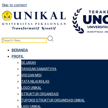
Skip to content
BERANDA
PROFIL
SEJARAH
YAYASAN SAMARTHYA
VISI DAN MISI
TATA NILAI IKHLAS
LOGO UNIKAL
STRUKTUR ORGANISASI
TUPOKSI STRUKTUR ORGANISASI UNIKAL
LAGU UNIKAL