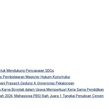
 untuk Mendukung Pencapaian SDGs
tas Pembelajaran Magister Hukum Konstruksi
gani Prasasti Gedung A Universitas Pekalongan
 Karya Boyolali dalam Upaya Memperkuat Kerja Sama Pendidikan
h 2026, Mahasiswa PBSI Raih Juara 1 Tangkai Penulisan Cerpen