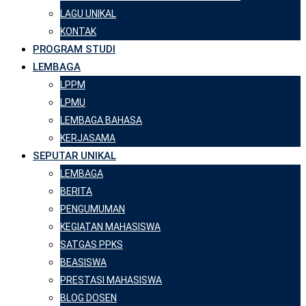
LAGU UNIKAL
KONTAK
PROGRAM STUDI
LEMBAGA
LPPM
LPMU
LEMBAGA BAHASA
KERJASAMA
SEPUTAR UNIKAL
LEMBAGA
BERITA
PENGUMUMAN
KEGIATAN MAHASISWA
SATGAS PPKS
BEASISWA
PRESTASI MAHASISWA
BLOG DOSEN