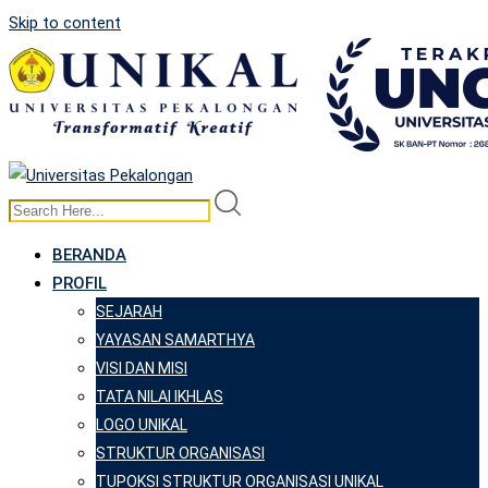
Skip to content
BERANDA
PROFIL
SEJARAH
YAYASAN SAMARTHYA
VISI DAN MISI
TATA NILAI IKHLAS
LOGO UNIKAL
STRUKTUR ORGANISASI
TUPOKSI STRUKTUR ORGANISASI UNIKAL