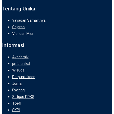
Tentang Unikal
Yayasan Samarthya
Sejarah
Visi dan Misi
Informasi
Akademik
pmb unikal
Wisuda
Perpustakaan
Jurnal
Evoting
Satgas PPKS
Toefl
SKPI