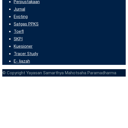
Perpustakaan
Jurnal
Evoting
Satgas PPKS
Toefl
SKPI
Kuesioner
Tracer Study
E- Ijazah
© Copyright Yayasan Samarthya Mahotsaha Paramadharma