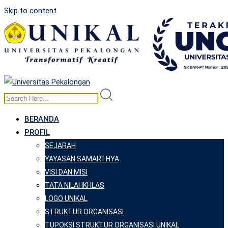
Skip to content
BERANDA
PROFIL
SEJARAH
YAYASAN SAMARTHYA
VISI DAN MISI
TATA NILAI IKHLAS
LOGO UNIKAL
STRUKTUR ORGANISASI
TUPOKSI STRUKTUR ORGANISASI UNIKAL