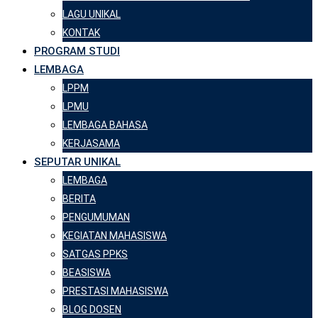
LAGU UNIKAL
KONTAK
PROGRAM STUDI
LEMBAGA
LPPM
LPMU
LEMBAGA BAHASA
KERJASAMA
SEPUTAR UNIKAL
LEMBAGA
BERITA
PENGUMUMAN
KEGIATAN MAHASISWA
SATGAS PPKS
BEASISWA
PRESTASI MAHASISWA
BLOG DOSEN