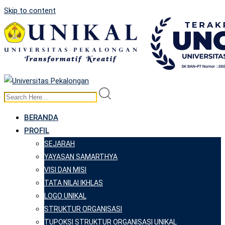
Skip to content
BERANDA
PROFIL
SEJARAH
YAYASAN SAMARTHYA
VISI DAN MISI
TATA NILAI IKHLAS
LOGO UNIKAL
STRUKTUR ORGANISASI
TUPOKSI STRUKTUR ORGANISASI UNIKAL