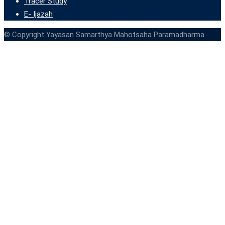
Tracer Study
E- Ijazah
© Copyright Yayasan Samarthya Mahotsaha Paramadharma