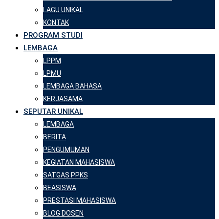
LAGU UNIKAL
KONTAK
PROGRAM STUDI
LEMBAGA
LPPM
LPMU
LEMBAGA BAHASA
KERJASAMA
SEPUTAR UNIKAL
LEMBAGA
BERITA
PENGUMUMAN
KEGIATAN MAHASISWA
SATGAS PPKS
BEASISWA
PRESTASI MAHASISWA
BLOG DOSEN