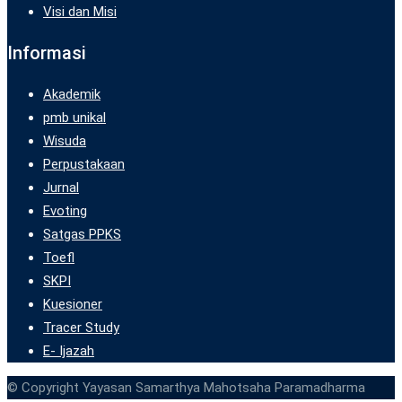
Visi dan Misi
Informasi
Akademik
pmb unikal
Wisuda
Perpustakaan
Jurnal
Evoting
Satgas PPKS
Toefl
SKPI
Kuesioner
Tracer Study
E- Ijazah
© Copyright Yayasan Samarthya Mahotsaha Paramadharma