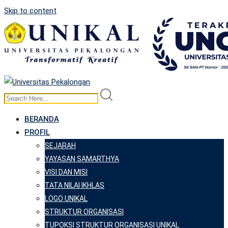
Skip to content
BERANDA
PROFIL
SEJARAH
YAYASAN SAMARTHYA
VISI DAN MISI
TATA NILAI IKHLAS
LOGO UNIKAL
STRUKTUR ORGANISASI
TUPOKSI STRUKTUR ORGANISASI UNIKAL