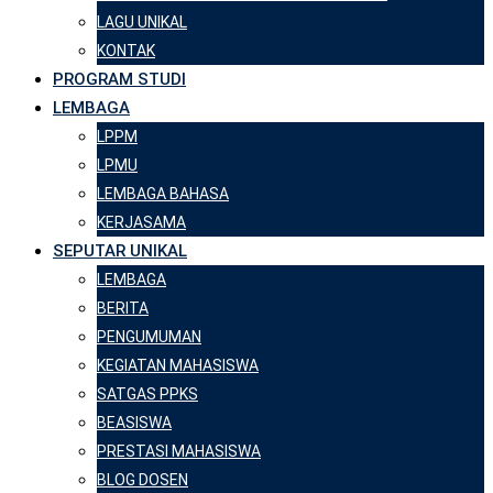
LAGU UNIKAL
KONTAK
PROGRAM STUDI
LEMBAGA
LPPM
LPMU
LEMBAGA BAHASA
KERJASAMA
SEPUTAR UNIKAL
LEMBAGA
BERITA
PENGUMUMAN
KEGIATAN MAHASISWA
SATGAS PPKS
BEASISWA
PRESTASI MAHASISWA
BLOG DOSEN