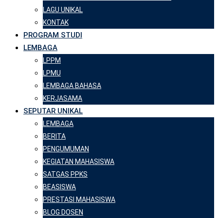
LAGU UNIKAL
KONTAK
PROGRAM STUDI
LEMBAGA
LPPM
LPMU
LEMBAGA BAHASA
KERJASAMA
SEPUTAR UNIKAL
LEMBAGA
BERITA
PENGUMUMAN
KEGIATAN MAHASISWA
SATGAS PPKS
BEASISWA
PRESTASI MAHASISWA
BLOG DOSEN