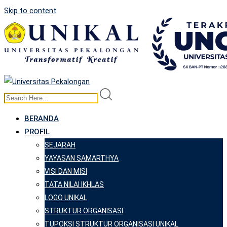
Skip to content
BERANDA
PROFIL
SEJARAH
YAYASAN SAMARTHYA
VISI DAN MISI
TATA NILAI IKHLAS
LOGO UNIKAL
STRUKTUR ORGANISASI
TUPOKSI STRUKTUR ORGANISASI UNIKAL