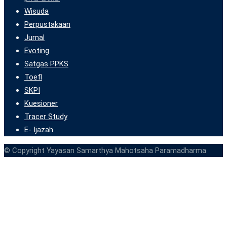
Wisuda
Perpustakaan
Jurnal
Evoting
Satgas PPKS
Toefl
SKPI
Kuesioner
Tracer Study
E- Ijazah
© Copyright Yayasan Samarthya Mahotsaha Paramadharma