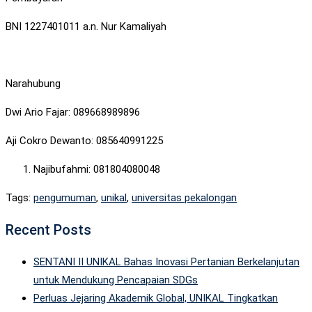
BNI 1227401011 a.n. Nur Kamaliyah
Narahubung
Dwi Ario Fajar: 089668989896
Aji Cokro Dewanto: 085640991225
Najibufahmi: 081804080048
Tags:
pengumuman
,
unikal
,
universitas pekalongan
Recent Posts
SENTANI II UNIKAL Bahas Inovasi Pertanian Berkelanjutan
untuk Mendukung Pencapaian SDGs
Perluas Jejaring Akademik Global, UNIKAL Tingkatkan