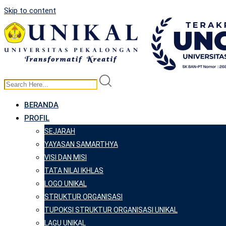
Skip to content
BERANDA
PROFIL
SEJARAH
YAYASAN SAMARTHYA
VISI DAN MISI
TATA NILAI IKHLAS
LOGO UNIKAL
STRUKTUR ORGANISASI
TUPOKSI STRUKTUR ORGANISASI UNIKAL
LAGU UNIKAL