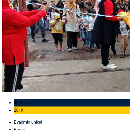
30 Sep
2019
By
admin unikal
Berita