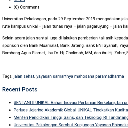
(0)
Comment
Universitas Pekalongan, pada 29 September 2019 mengadakan jalan 
rute kampus unikal – jalan tunas raya – jalan pagaruyung – jalan ka
Selain acara jalan santai, juga di lakukan pemberian tali asih ke
sponsori oleh Bank Muamalat, Bank Jateng, Bank BNI Syariah, Yay
Bambang Agus Slamet, Ibu Dr. Hj. Chalimah, MM, dan ibu Hj. Zahro,S
Tags:
jalan sehat
,
yayasan samarthya mahosaha paramadharma
Recent Posts
SENTANI II UNIKAL Bahas Inovasi Pertanian Berkelanjutan
Perluas Jejaring Akademik Global, UNIKAL Tingkatkan Kuali
Menteri Pendidikan Tinggi, Sains, dan Teknologi RI Tandatan
Universitas Pekalongan Sambut Kunjungan Yayasan Bhinneka