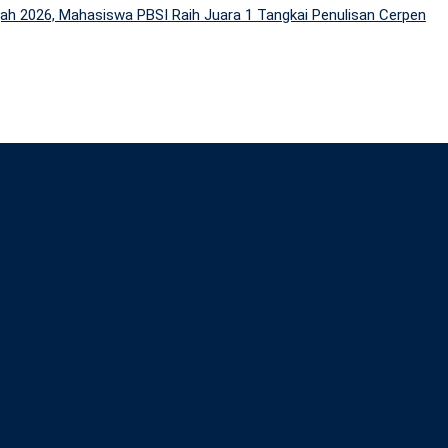
h 2026, Mahasiswa PBSI Raih Juara 1 Tangkai Penulisan Cerpen