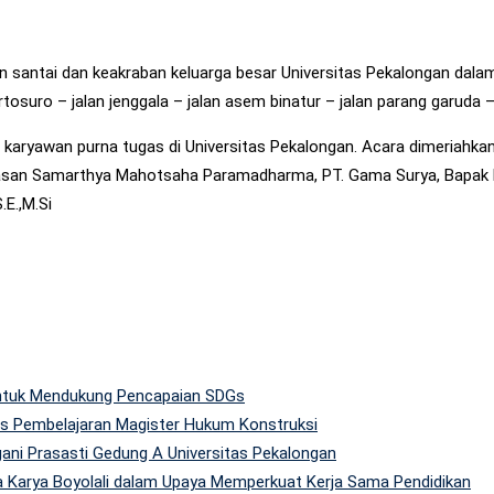
santai dan keakraban keluarga besar Universitas Pekalongan dalam r
rtosuro – jalan jenggala – jalan asem binatur – jalan parang garuda 
pada karyawan purna tugas di Universitas Pekalongan. Acara dimeriah
asan Samarthya Mahotsaha Paramadharma, PT. Gama Surya, Bapak Kri
.E.,M.Si
 untuk Mendukung Pencapaian SDGs
tas Pembelajaran Magister Hukum Konstruksi
gani Prasasti Gedung A Universitas Pekalongan
 Karya Boyolali dalam Upaya Memperkuat Kerja Sama Pendidikan