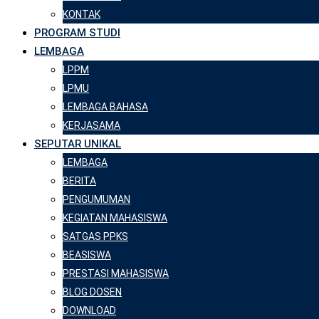
KONTAK
PROGRAM STUDI
LEMBAGA
LPPM
LPMU
LEMBAGA BAHASA
KERJASAMA
SEPUTAR UNIKAL
LEMBAGA
BERITA
PENGUMUMAN
KEGIATAN MAHASISWA
SATGAS PPKS
BEASISWA
PRESTASI MAHASISWA
BLOG DOSEN
DOWNLOAD