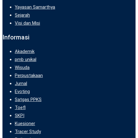
Yayasan Samarthya
Sejarah
Visi dan Misi
Informasi
Akademik
pmb unikal
Wisuda
Perpustakaan
Jurnal
Evoting
Satgas PPKS
Toefl
SKPI
Kuesioner
Tracer Study