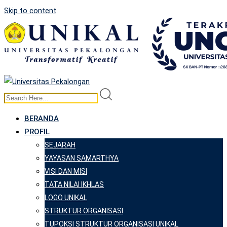
Skip to content
BERANDA
PROFIL
SEJARAH
YAYASAN SAMARTHYA
VISI DAN MISI
TATA NILAI IKHLAS
LOGO UNIKAL
STRUKTUR ORGANISASI
TUPOKSI STRUKTUR ORGANISASI UNIKAL