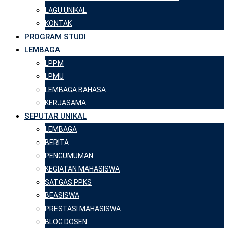
LAGU UNIKAL
KONTAK
PROGRAM STUDI
LEMBAGA
LPPM
LPMU
LEMBAGA BAHASA
KERJASAMA
SEPUTAR UNIKAL
LEMBAGA
BERITA
PENGUMUMAN
KEGIATAN MAHASISWA
SATGAS PPKS
BEASISWA
PRESTASI MAHASISWA
BLOG DOSEN