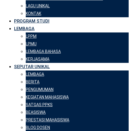
LAGU UNIKAL
KONTAK
PROGRAM STUDI
LEMBAGA
LPPM
LPMU
LEMBAGA BAHASA
KERJASAMA
SEPUTAR UNIKAL
LEMBAGA
BERITA
PENGUMUMAN
KEGIATAN MAHASISWA
SATGAS PPKS
BEASISWA
PRESTASI MAHASISWA
BLOG DOSEN