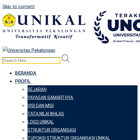
Skip to content
BERANDA
PROFIL
SEJARAH
YAYASAN SAMARTHYA
VISI DAN MISI
TATA NILAI IKHLAS
LOGO UNIKAL
STRUKTUR ORGANISASI
TUPOKSI STRUKTUR ORGANISASI UNIKAL