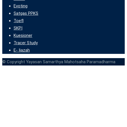
Evoting
Satgas PPKS
Toefl
SKPI
Kuesioner
Tracer Study
E- Ijazah
© Copyright Yayasan Samarthya Mahotsaha Paramadharma