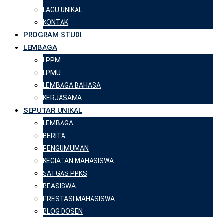
LAGU UNIKAL
KONTAK
PROGRAM STUDI
LEMBAGA
LPPM
LPMU
LEMBAGA BAHASA
KERJASAMA
SEPUTAR UNIKAL
LEMBAGA
BERITA
PENGUMUMAN
KEGIATAN MAHASISWA
SATGAS PPKS
BEASISWA
PRESTASI MAHASISWA
BLOG DOSEN