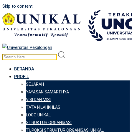
Skip to content
BERANDA
PROFIL
SEJARAH
YAYASAN SAMARTHYA
VISI DAN MISI
TATA NILAI IKHLAS
LOGO UNIKAL
STRUKTUR ORGANISASI
TUPOKSI STRUKTUR ORGANISASI UNIKAL