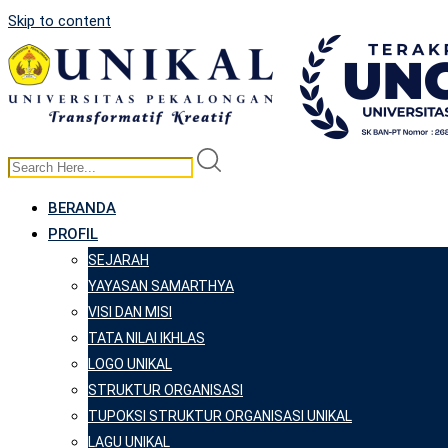
Skip to content
BERANDA
PROFIL
SEJARAH
YAYASAN SAMARTHYA
VISI DAN MISI
TATA NILAI IKHLAS
LOGO UNIKAL
STRUKTUR ORGANISASI
TUPOKSI STRUKTUR ORGANISASI UNIKAL
LAGU UNIKAL