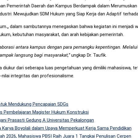
aan Pemerintah Daerah dan Kampus Berdampak dalam Merumuskan 
dustri: Mewujudkan SDM Hukum yang Siap Kerja dan Adaptif terhad
Hum
.,
dalam sambutannya menegaskan bahwa kegiatan ini menjadi 
 hukum, kebutuhan masyarakat, dan arah kebijakan pemerintah.
olaborasi antara kampus dengan para pemangku kepentingan. Melalui
rdampak langsung bagi masyarakat,”
ungkap Dr. Taufik.
diukur dari seberapa luas pengetahuan yang dimiliki mahasiswa, te
ilai integritas dan profesionalisme.
 untuk Mendukung Pencapaian SDGs
tas Pembelajaran Magister Hukum Konstruksi
gani Prasasti Gedung A Universitas Pekalongan
 Karya Boyolali dalam Upaya Memperkuat Kerja Sama Pendidikan
h 2026, Mahasiswa PBSI Raih Juara 1 Tangkai Penulisan Cerpen