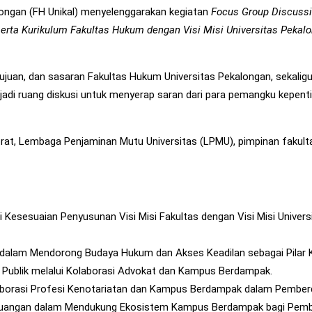
ongan (FH Unikal) menyelenggarakan kegiatan
Focus Group Discuss
 serta Kurikulum Fakultas Hukum dengan Visi Misi Universitas Pekal
ujuan, dan sasaran Fakultas Hukum Universitas Pekalongan, sekalig
enjadi ruang diskusi untuk menyerap saran dari para pemangku kepe
ktorat, Lembaga Penjaminan Mutu Universitas (LPMU), pimpinan fakult
 Kesesuaian Penyusunan Visi Misi Fakultas dengan Visi Misi Unive
n dalam Mendorong Budaya Hukum dan Akses Keadilan sebagai Pila
Publik melalui Kolaborasi Advokat dan Kampus Berdampak.
olaborasi Profesi Kenotariatan dan Kampus Berdampak dalam Pemb
Keuangan dalam Mendukung Ekosistem Kampus Berdampak bagi Pem