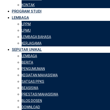
KONTAK
PROGRAM STUDI
LEMBAGA
LPPM
LPMU
LEMBAGA BAHASA
KERJASAMA
SEPUTAR UNIKAL
LEMBAGA
BERITA
PENGUMUMAN
KEGIATAN MAHASISWA
SATGAS PPKS
BEASISWA
PRESTASI MAHASISWA
BLOG DOSEN
DOWNLOAD