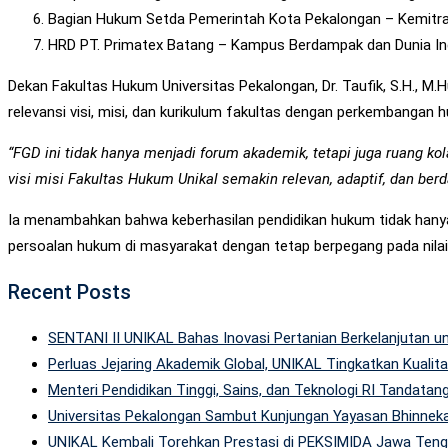
Bagian Hukum Setda Pemerintah Kota Pekalongan – Kemitr
HRD PT. Primatex Batang – Kampus Berdampak dan Dunia In
Dekan Fakultas Hukum Universitas Pekalongan, Dr. Taufik, S.H., M.
relevansi visi, misi, dan kurikulum fakultas dengan perkembangan
“FGD ini tidak hanya menjadi forum akademik, tetapi juga ruang k
visi misi Fakultas Hukum Unikal semakin relevan, adaptif, dan be
Ia menambahkan bahwa keberhasilan pendidikan hukum tidak hanya 
persoalan hukum di masyarakat dengan tetap berpegang pada nilai-n
Recent Posts
SENTANI II UNIKAL Bahas Inovasi Pertanian Berkelanjutan
Perluas Jejaring Akademik Global, UNIKAL Tingkatkan Kuali
Menteri Pendidikan Tinggi, Sains, dan Teknologi RI Tandatan
Universitas Pekalongan Sambut Kunjungan Yayasan Bhinneka
UNIKAL Kembali Torehkan Prestasi di PEKSIMIDA Jawa Tenga