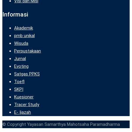
Visi dan Misi
Informasi
Akademik
pmb unikal
Wisuda
Perpustakaan
Jurnal
Evoting
Satgas PPKS
Toefl
SKPI
Kuesioner
Tracer Study
E- Ijazah
© Copyright Yayasan Samarthya Mahotsaha Paramadharma