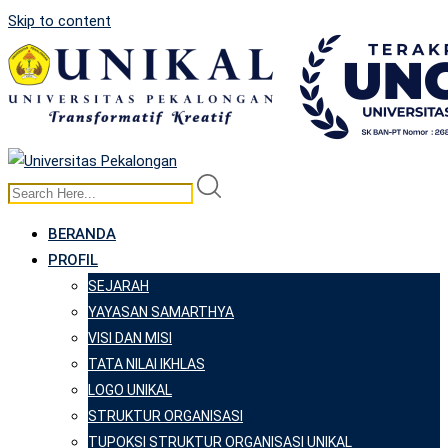
Skip to content
BERANDA
PROFIL
SEJARAH
YAYASAN SAMARTHYA
VISI DAN MISI
TATA NILAI IKHLAS
LOGO UNIKAL
STRUKTUR ORGANISASI
TUPOKSI STRUKTUR ORGANISASI UNIKAL