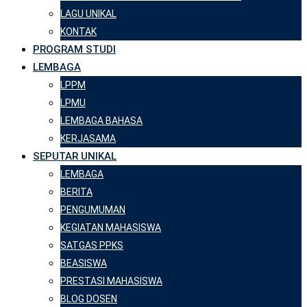
LAGU UNIKAL
KONTAK
PROGRAM STUDI
LEMBAGA
LPPM
LPMU
LEMBAGA BAHASA
KERJASAMA
SEPUTAR UNIKAL
LEMBAGA
BERITA
PENGUMUMAN
KEGIATAN MAHASISWA
SATGAS PPKS
BEASISWA
PRESTASI MAHASISWA
BLOG DOSEN