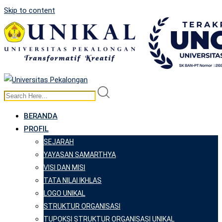
Skip to content
BERANDA
PROFIL
SEJARAH
YAYASAN SAMARTHYA
VISI DAN MISI
TATA NILAI IKHLAS
LOGO UNIKAL
STRUKTUR ORGANISASI
TUPOKSI STRUKTUR ORGANISASI UNIKAL