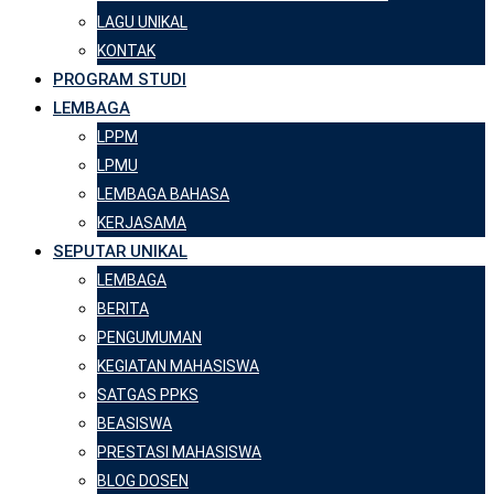
LAGU UNIKAL
KONTAK
PROGRAM STUDI
LEMBAGA
LPPM
LPMU
LEMBAGA BAHASA
KERJASAMA
SEPUTAR UNIKAL
LEMBAGA
BERITA
PENGUMUMAN
KEGIATAN MAHASISWA
SATGAS PPKS
BEASISWA
PRESTASI MAHASISWA
BLOG DOSEN