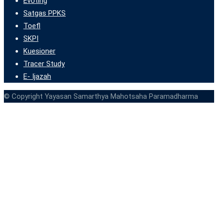
Evoting
Satgas PPKS
Toefl
SKPI
Kuesioner
Tracer Study
E- Ijazah
© Copyright Yayasan Samarthya Mahotsaha Paramadharma