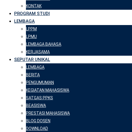
KONTAK
PROGRAM STUDI
LEMBAGA
LPPM
LPMU
LEMBAGA BAHASA
KERJASAMA
SEPUTAR UNIKAL
LEMBAGA
BERITA
PENGUMUMAN
KEGIATAN MAHASISWA
SATGAS PPKS
BEASISWA
PRESTASI MAHASISWA
BLOG DOSEN
DOWNLOAD