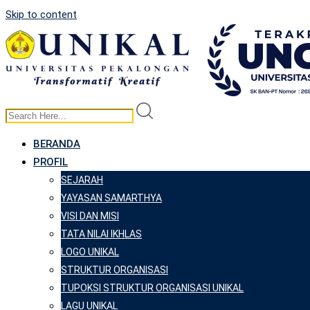
Skip to content
BERANDA
PROFIL
SEJARAH
YAYASAN SAMARTHYA
VISI DAN MISI
TATA NILAI IKHLAS
LOGO UNIKAL
STRUKTUR ORGANISASI
TUPOKSI STRUKTUR ORGANISASI UNIKAL
LAGU UNIKAL