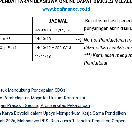
 PENDAFTARAN BEASISWA ONLINE DAPAT DIAKSES MELALU
www.bcafinance.co.id
Keputusan hasil peneri
JADWAL
penyaringan akhir dilak
02/09/13 –30/09/13
nce***
14/10/13
**) Nomor Pendafataran m
ditampilkan setelah men
(Cap Pos)
14/10/12 – 25/10/13
***) Kami akan meng
11/11/13
Pendaftaran
 untuk Mendukung Pencapaian SDGs
tas Pembelajaran Magister Hukum Konstruksi
gani Prasasti Gedung A Universitas Pekalongan
 Karya Boyolali dalam Upaya Memperkuat Kerja Sama Pendidikan
h 2026, Mahasiswa PBSI Raih Juara 1 Tangkai Penulisan Cerpen