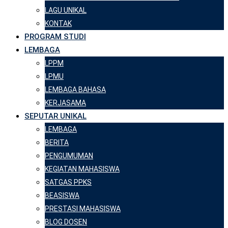
LAGU UNIKAL
KONTAK
PROGRAM STUDI
LEMBAGA
LPPM
LPMU
LEMBAGA BAHASA
KERJASAMA
SEPUTAR UNIKAL
LEMBAGA
BERITA
PENGUMUMAN
KEGIATAN MAHASISWA
SATGAS PPKS
BEASISWA
PRESTASI MAHASISWA
BLOG DOSEN