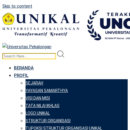
Skip to content
BERANDA
PROFIL
SEJARAH
YAYASAN SAMARTHYA
VISI DAN MISI
TATA NILAI IKHLAS
LOGO UNIKAL
STRUKTUR ORGANISASI
TUPOKSI STRUKTUR ORGANISASI UNIKAL