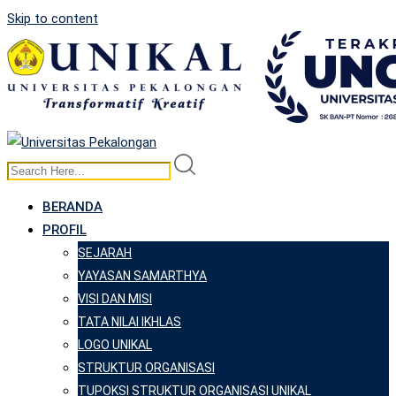
Skip to content
BERANDA
PROFIL
SEJARAH
YAYASAN SAMARTHYA
VISI DAN MISI
TATA NILAI IKHLAS
LOGO UNIKAL
STRUKTUR ORGANISASI
TUPOKSI STRUKTUR ORGANISASI UNIKAL