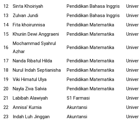
12
Sinta Khoiriyah
Pendidikan Bahasa Inggris
Univer
13
Zulvan Jundi
Pendidikan Bahasa Inggris
Univer
14
Fita khoirunnisa
Pendidikan Matematika
Univer
15
Khuriin Dewi Anggraeni
Pendidikan Matematika
Univer
Mochammad Syahrul
16
Pendidikan Matematika
Univer
Azhar
17
Nanda Ribatul Hilda
Pendidikan Matematika
Univer
18
Nurul Indah Septianisha
Pendidikan Matematika
Univer
19
Viki Himatul Ulya
Pendidikan Matematika
Univer
20
Nayla Ziva Salvia
Pendidikan Matematika
Univer
21
Labibah Alawiyah
S1 Farmasi
Unive
22
Annisa’ Kurnia
Akuntansi
Unive
23
Indah Luh Jinggan
Akuntansi
Unive