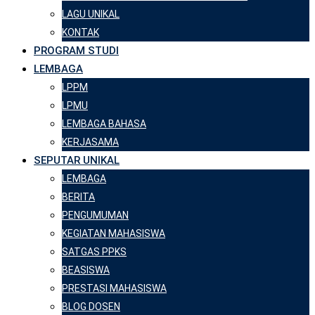
LAGU UNIKAL
KONTAK
PROGRAM STUDI
LEMBAGA
LPPM
LPMU
LEMBAGA BAHASA
KERJASAMA
SEPUTAR UNIKAL
LEMBAGA
BERITA
PENGUMUMAN
KEGIATAN MAHASISWA
SATGAS PPKS
BEASISWA
PRESTASI MAHASISWA
BLOG DOSEN