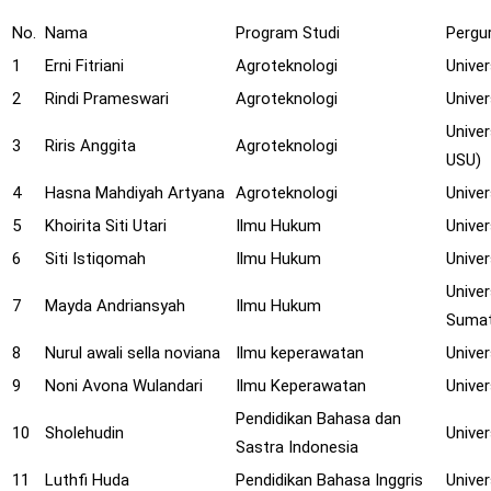
No.
Nama
Program Studi
Pergu
1
Erni Fitriani
Agroteknologi
Univer
2
Rindi Prameswari
Agroteknologi
Unive
Univer
3
Riris Anggita
Agroteknologi
USU)
4
Hasna Mahdiyah Artyana
Agroteknologi
Unive
5
Khoirita Siti Utari
Ilmu Hukum
Unive
6
Siti Istiqomah
Ilmu Hukum
Univer
Unive
7
Mayda Andriansyah
Ilmu Hukum
Sumat
8
Nurul awali sella noviana
Ilmu keperawatan
Unive
9
Noni Avona Wulandari
Ilmu Keperawatan
Unive
Pendidikan Bahasa dan
10
Sholehudin
Univer
Sastra Indonesia
11
Luthfi Huda
Pendidikan Bahasa Inggris
Univer