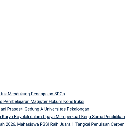
 untuk Mendukung Pencapaian SDGs
tas Pembelajaran Magister Hukum Konstruksi
gani Prasasti Gedung A Universitas Pekalongan
 Karya Boyolali dalam Upaya Memperkuat Kerja Sama Pendidikan
h 2026, Mahasiswa PBSI Raih Juara 1 Tangkai Penulisan Cerpen