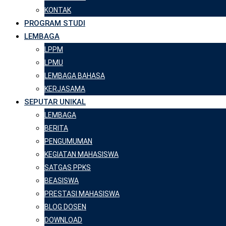
KONTAK
PROGRAM STUDI
LEMBAGA
LPPM
LPMU
LEMBAGA BAHASA
KERJASAMA
SEPUTAR UNIKAL
LEMBAGA
BERITA
PENGUMUMAN
KEGIATAN MAHASISWA
SATGAS PPKS
BEASISWA
PRESTASI MAHASISWA
BLOG DOSEN
DOWNLOAD