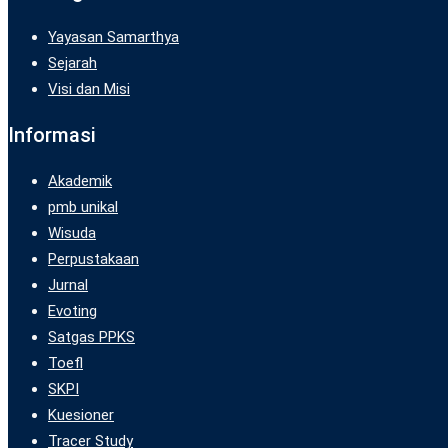
Yayasan Samarthya
Sejarah
Visi dan Misi
Informasi
Akademik
pmb unikal
Wisuda
Perpustakaan
Jurnal
Evoting
Satgas PPKS
Toefl
SKPI
Kuesioner
Tracer Study