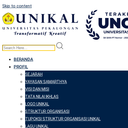
Skip to content
BERANDA
PROFIL
SEJARAH
YAYASAN SAMARTHYA
VISI DAN MISI
TATA NILAI IKHLAS
LOGO UNIKAL
STRUKTUR ORGANISASI
TUPOKSI STRUKTUR ORGANISASI UNIKAL
LAGU UNIKAL