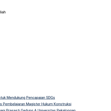
liah
 untuk Mendukung Pencapaian SDGs
tas Pembelajaran Magister Hukum Konstruksi
gani Prasasti Gedung A Universitas Pekalongan