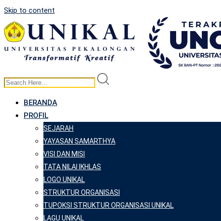
Skip to content
BERANDA
PROFIL
SEJARAH
YAYASAN SAMARTHYA
VISI DAN MISI
TATA NILAI IKHLAS
LOGO UNIKAL
STRUKTUR ORGANISASI
TUPOKSI STRUKTUR ORGANISASI UNIKAL
LAGU UNIKAL