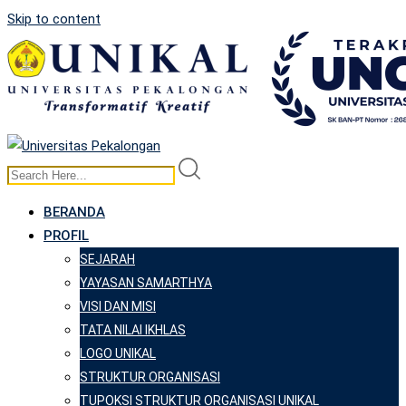
Skip to content
BERANDA
PROFIL
SEJARAH
YAYASAN SAMARTHYA
VISI DAN MISI
TATA NILAI IKHLAS
LOGO UNIKAL
STRUKTUR ORGANISASI
TUPOKSI STRUKTUR ORGANISASI UNIKAL