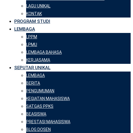
LAGU UNIKAL
KONTAK
PROGRAM STUDI
LEMBAGA
LPPM
LPMU
LEMBAGA BAHASA
KERJASAMA
SEPUTAR UNIKAL
LEMBAGA
BERITA
PENGUMUMAN
KEGIATAN MAHASISWA
SATGAS PPKS
BEASISWA
PRESTASI MAHASISWA
BLOG DOSEN