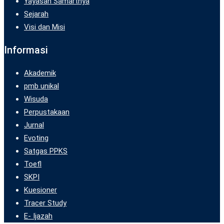
Yayasan Samarthya
Sejarah
Visi dan Misi
Informasi
Akademik
pmb unikal
Wisuda
Perpustakaan
Jurnal
Evoting
Satgas PPKS
Toefl
SKPI
Kuesioner
Tracer Study
E- Ijazah