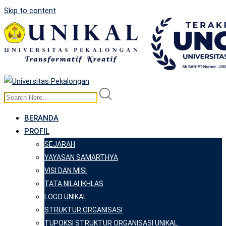
Skip to content
BERANDA
PROFIL
SEJARAH
YAYASAN SAMARTHYA
VISI DAN MISI
TATA NILAI IKHLAS
LOGO UNIKAL
STRUKTUR ORGANISASI
TUPOKSI STRUKTUR ORGANISASI UNIKAL