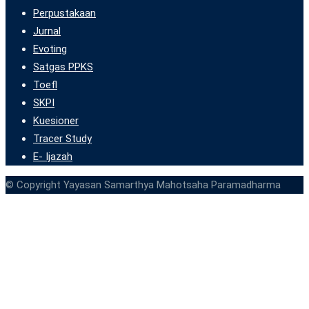
Perpustakaan
Jurnal
Evoting
Satgas PPKS
Toefl
SKPI
Kuesioner
Tracer Study
E- Ijazah
© Copyright Yayasan Samarthya Mahotsaha Paramadharma