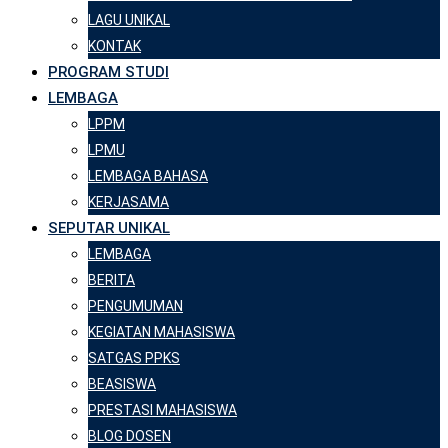
LAGU UNIKAL
KONTAK
PROGRAM STUDI
LEMBAGA
LPPM
LPMU
LEMBAGA BAHASA
KERJASAMA
SEPUTAR UNIKAL
LEMBAGA
BERITA
PENGUMUMAN
KEGIATAN MAHASISWA
SATGAS PPKS
BEASISWA
PRESTASI MAHASISWA
BLOG DOSEN