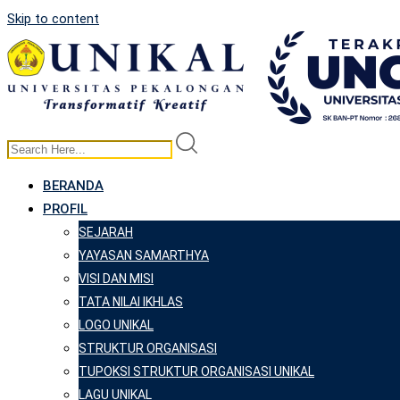
Skip to content
BERANDA
PROFIL
SEJARAH
YAYASAN SAMARTHYA
VISI DAN MISI
TATA NILAI IKHLAS
LOGO UNIKAL
STRUKTUR ORGANISASI
TUPOKSI STRUKTUR ORGANISASI UNIKAL
LAGU UNIKAL