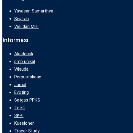
Yayasan Samarthya
Sejarah
Visi dan Misi
Informasi
Akademik
pmb unikal
Wisuda
Perpustakaan
Jurnal
Evoting
Satgas PPKS
Toefl
SKPI
Kuesioner
Tracer Study