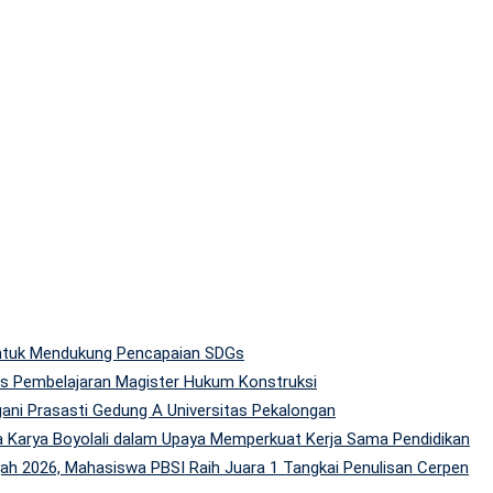
 untuk Mendukung Pencapaian SDGs
tas Pembelajaran Magister Hukum Konstruksi
gani Prasasti Gedung A Universitas Pekalongan
 Karya Boyolali dalam Upaya Memperkuat Kerja Sama Pendidikan
h 2026, Mahasiswa PBSI Raih Juara 1 Tangkai Penulisan Cerpen