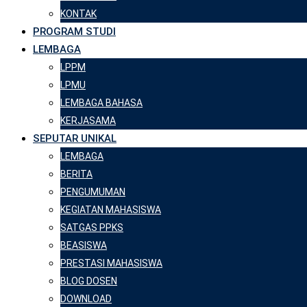
KONTAK
PROGRAM STUDI
LEMBAGA
LPPM
LPMU
LEMBAGA BAHASA
KERJASAMA
SEPUTAR UNIKAL
LEMBAGA
BERITA
PENGUMUMAN
KEGIATAN MAHASISWA
SATGAS PPKS
BEASISWA
PRESTASI MAHASISWA
BLOG DOSEN
DOWNLOAD