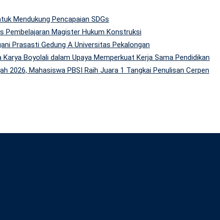
 untuk Mendukung Pencapaian SDGs
tas Pembelajaran Magister Hukum Konstruksi
gani Prasasti Gedung A Universitas Pekalongan
 Karya Boyolali dalam Upaya Memperkuat Kerja Sama Pendidikan
h 2026, Mahasiswa PBSI Raih Juara 1 Tangkai Penulisan Cerpen