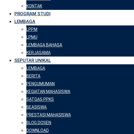
KONTAK
PROGRAM STUDI
LEMBAGA
LPPM
LPMU
LEMBAGA BAHASA
KERJASAMA
SEPUTAR UNIKAL
LEMBAGA
BERITA
PENGUMUMAN
KEGIATAN MAHASISWA
SATGAS PPKS
BEASISWA
PRESTASI MAHASISWA
BLOG DOSEN
DOWNLOAD