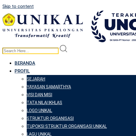
Skip to content
BERANDA
PROFIL
SEJARAH
YAYASAN SAMARTHYA
VISI DAN MISI
TATA NILAI IKHLAS
LOGO UNIKAL
STRUKTUR ORGANISASI
TUPOKSI STRUKTUR ORGANISASI UNIKAL
LAGU UNIKAL