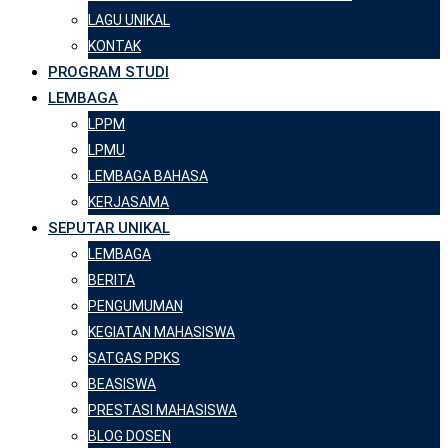
LAGU UNIKAL
KONTAK
PROGRAM STUDI
LEMBAGA
LPPM
LPMU
LEMBAGA BAHASA
KERJASAMA
SEPUTAR UNIKAL
LEMBAGA
BERITA
PENGUMUMAN
KEGIATAN MAHASISWA
SATGAS PPKS
BEASISWA
PRESTASI MAHASISWA
BLOG DOSEN