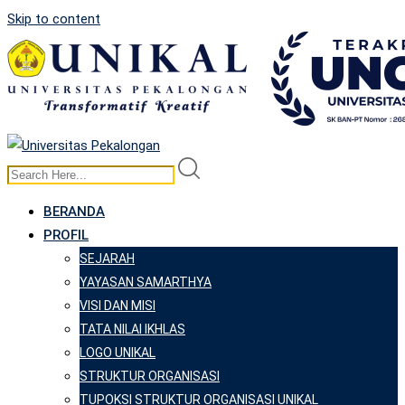
Skip to content
BERANDA
PROFIL
SEJARAH
YAYASAN SAMARTHYA
VISI DAN MISI
TATA NILAI IKHLAS
LOGO UNIKAL
STRUKTUR ORGANISASI
TUPOKSI STRUKTUR ORGANISASI UNIKAL