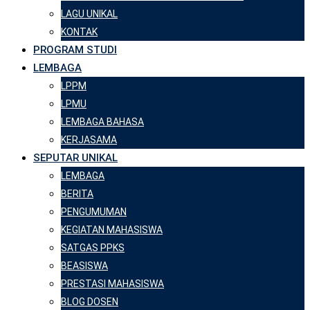
LAGU UNIKAL
KONTAK
PROGRAM STUDI
LEMBAGA
LPPM
LPMU
LEMBAGA BAHASA
KERJASAMA
SEPUTAR UNIKAL
LEMBAGA
BERITA
PENGUMUMAN
KEGIATAN MAHASISWA
SATGAS PPKS
BEASISWA
PRESTASI MAHASISWA
BLOG DOSEN