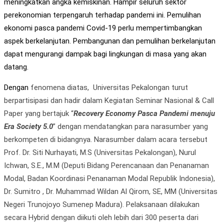
meningkatkan angka kemiskinan. Hampir seluruh sektor
perekonomian terpengaruh terhadap pandemi ini. Pemulihan
ekonomi pasca pandemi Covid-19 perlu mempertimbangkan
aspek berkelanjutan. Pembangunan dan pemulihan berkelanjutan
dapat mengurangi dampak bagi lingkungan di masa yang akan
datang.
Dengan
fenomena diatas, Universitas Pekalongan turut
berpartisipasi dan hadir dalam Kegiatan Seminar Nasional & Call
Paper yang bertajuk “
Recovery Economy Pasca Pandemi menuju
Era Society 5.0
” dengan mendatangkan para narasumber yang
berkompeten di bidangnya. Narasumber dalam acara tersebut
Prof. Dr. Siti Nurhayati, M.S (Universitas Pekalongan), Nurul
Ichwan, S.E., M.M (Deputi Bidang Perencanaan dan Penanaman
Modal, Badan Koordinasi Penanaman Modal Republik Indonesia),
Dr. Sumitro , Dr. Muhammad Wildan Al Qirom, SE, MM (Universitas
Negeri Trunojoyo Sumenep Madura). Pelaksanaan dilakukan
secara Hybrid dengan diikuti oleh lebih dari 300 peserta dari