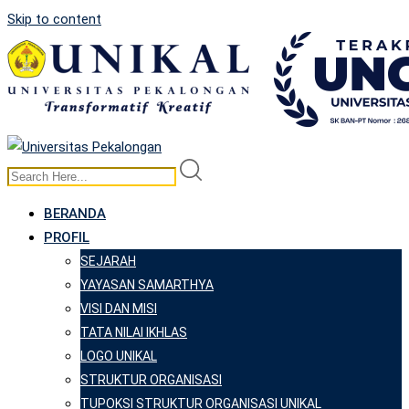
Skip to content
BERANDA
PROFIL
SEJARAH
YAYASAN SAMARTHYA
VISI DAN MISI
TATA NILAI IKHLAS
LOGO UNIKAL
STRUKTUR ORGANISASI
TUPOKSI STRUKTUR ORGANISASI UNIKAL