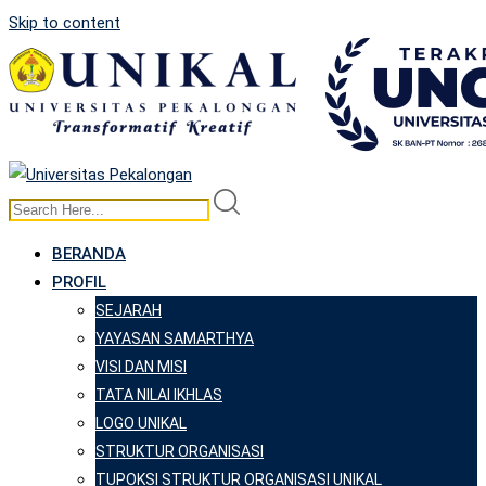
Skip to content
BERANDA
PROFIL
SEJARAH
YAYASAN SAMARTHYA
VISI DAN MISI
TATA NILAI IKHLAS
LOGO UNIKAL
STRUKTUR ORGANISASI
TUPOKSI STRUKTUR ORGANISASI UNIKAL