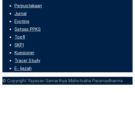
Perpustakaan
Jurnal
Evoting
Satgas PPKS
Toefl
SKPI
Kuesioner
Tracer Study
E- Ijazah
© Copyright Yayasan Samarthya Mahotsaha Paramadharma