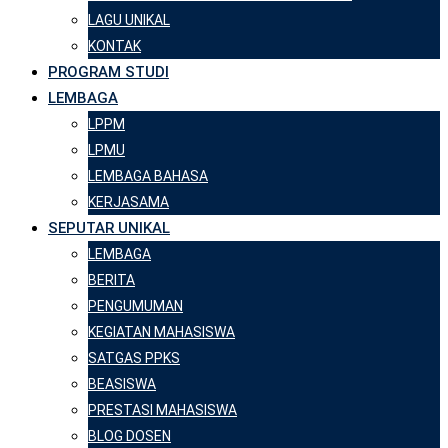
LAGU UNIKAL
KONTAK
PROGRAM STUDI
LEMBAGA
LPPM
LPMU
LEMBAGA BAHASA
KERJASAMA
SEPUTAR UNIKAL
LEMBAGA
BERITA
PENGUMUMAN
KEGIATAN MAHASISWA
SATGAS PPKS
BEASISWA
PRESTASI MAHASISWA
BLOG DOSEN