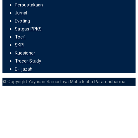
Perpustakaan
Jurnal
Evoting
Satgas PPKS
Toefl
SKPI
Kuesioner
Tracer Study
E- Ijazah
© Copyright Yayasan Samarthya Mahotsaha Paramadharma