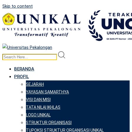
Skip to content
BERANDA
PROFIL
SEJARAH
YAYASAN SAMARTHYA
VISI DAN MISI
TATA NILAI IKHLAS
LOGO UNIKAL
STRUKTUR ORGANISASI
TUPOKSI STRUKTUR ORGANISASI UNIKAL