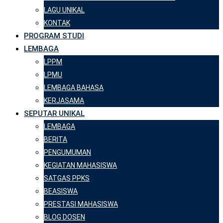
LAGU UNIKAL
KONTAK
PROGRAM STUDI
LEMBAGA
LPPM
LPMU
LEMBAGA BAHASA
KERJASAMA
SEPUTAR UNIKAL
LEMBAGA
BERITA
PENGUMUMAN
KEGIATAN MAHASISWA
SATGAS PPKS
BEASISWA
PRESTASI MAHASISWA
BLOG DOSEN