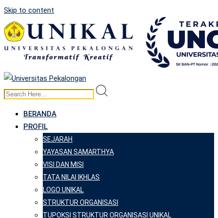
Skip to content
BERANDA
PROFIL
SEJARAH
YAYASAN SAMARTHYA
VISI DAN MISI
TATA NILAI IKHLAS
LOGO UNIKAL
STRUKTUR ORGANISASI
TUPOKSI STRUKTUR ORGANISASI UNIKAL