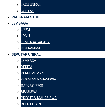
LAGU UNIKAL
KONTAK
PROGRAM STUDI
LEMBAGA
LPPM
LPMU
LEMBAGA BAHASA
KERJASAMA
SEPUTAR UNIKAL
LEMBAGA
BERITA
PENGUMUMAN
KEGIATAN MAHASISWA
SATGAS PPKS
BEASISWA
PRESTASI MAHASISWA
BLOG DOSEN