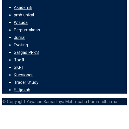
Akademik
pmb unikal
Wisuda
Perpustakaan
Jurnal
Evoting
Satgas PPKS
Toefl
SKPI
Kuesioner
Tracer Study
E- Ijazah
© Copyright Yayasan Samarthya Mahotsaha Paramadharma