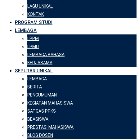
LAGU UNIKAL
KONTAK
PROGRAM STUDI
LEMBAGA
LPPM
LPMU
LEMBAGA BAHASA
KERJASAMA
SEPUTAR UNIKAL
LEMBAGA
BERITA
PENGUMUMAN
KEGIATAN MAHASISWA
SATGAS PPKS
BEASISWA
PRESTASI MAHASISWA
BLOG DOSEN