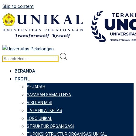
Skip to content
BERANDA
PROFIL
SEJARAH
YAYASAN SAMARTHYA
VISI DAN MISI
TATA NILAI IKHLAS
LOGO UNIKAL
STRUKTUR ORGANISASI
TUPOKSI STRUKTUR ORGANISASI UNIKAL