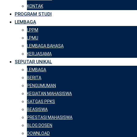
KONTAK
PROGRAM STUDI
LEMBAGA
LPPM
LPMU
LEMBAGA BAHASA
KERJASAMA
SEPUTAR UNIKAL
LEMBAGA
BERITA
PENGUMUMAN
KEGIATAN MAHASISWA
SATGAS PPKS
BEASISWA
PRESTASI MAHASISWA
BLOG DOSEN
DOWNLOAD