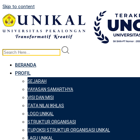
Skip to content
BERANDA
PROFIL
SEJARAH
YAYASAN SAMARTHYA
VISI DAN MISI
TATA NILAI IKHLAS
LOGO UNIKAL
STRUKTUR ORGANISASI
TUPOKSI STRUKTUR ORGANISASI UNIKAL
LAGU UNIKAL