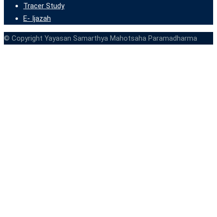
Tracer Study
E- Ijazah
© Copyright Yayasan Samarthya Mahotsaha Paramadharma