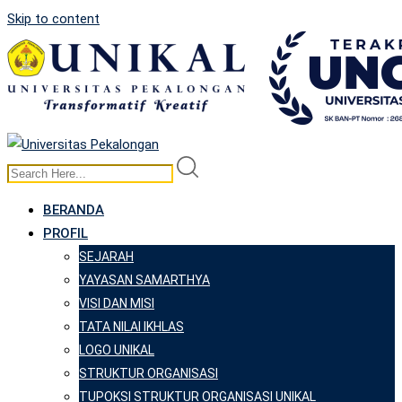
Skip to content
BERANDA
PROFIL
SEJARAH
YAYASAN SAMARTHYA
VISI DAN MISI
TATA NILAI IKHLAS
LOGO UNIKAL
STRUKTUR ORGANISASI
TUPOKSI STRUKTUR ORGANISASI UNIKAL