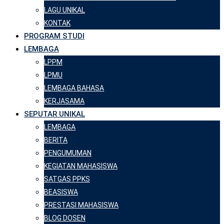
LAGU UNIKAL
KONTAK
PROGRAM STUDI
LEMBAGA
LPPM
LPMU
LEMBAGA BAHASA
KERJASAMA
SEPUTAR UNIKAL
LEMBAGA
BERITA
PENGUMUMAN
KEGIATAN MAHASISWA
SATGAS PPKS
BEASISWA
PRESTASI MAHASISWA
BLOG DOSEN